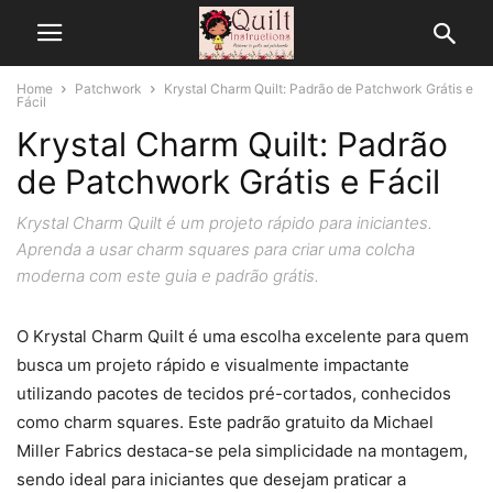
Home
Patchwork
Krystal Charm Quilt: Padrão de Patchwork Grátis e
Fácil
Krystal Charm Quilt: Padrão
de Patchwork Grátis e Fácil
Krystal Charm Quilt é um projeto rápido para iniciantes.
Aprenda a usar charm squares para criar uma colcha
moderna com este guia e padrão grátis.
O Krystal Charm Quilt é uma escolha excelente para quem
busca um projeto rápido e visualmente impactante
utilizando pacotes de tecidos pré-cortados, conhecidos
como charm squares. Este padrão gratuito da Michael
Miller Fabrics destaca-se pela simplicidade na montagem,
sendo ideal para iniciantes que desejam praticar a