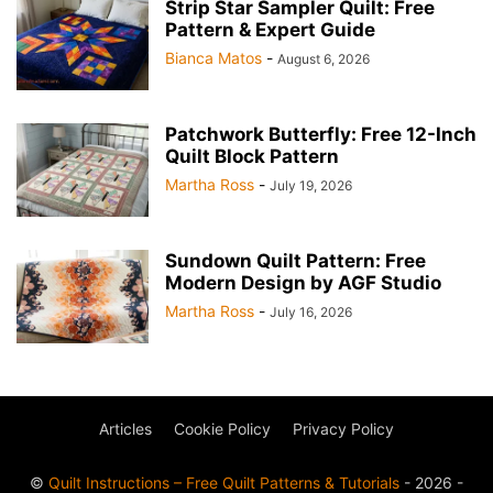
Strip Star Sampler Quilt: Free
Pattern & Expert Guide
Bianca Matos
-
August 6, 2026
Patchwork Butterfly: Free 12-Inch
Quilt Block Pattern
Martha Ross
-
July 19, 2026
Sundown Quilt Pattern: Free
Modern Design by AGF Studio
Martha Ross
-
July 16, 2026
Articles
Cookie Policy
Privacy Policy
©
Quilt Instructions – Free Quilt Patterns & Tutorials
- 2026 -