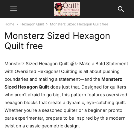
Home
Hexagon Quilt
Monsterz Sized Hexagon Quilt free
Monsterz Sized Hexagon
Quilt free
Monsterz Sized Hexagon Quilt 🍯✨ Make a Bold Statement
with Oversized Hexagons! Quilting is all about pushing
boundaries and making a statement—and the
Monsterz
Sized Hexagon Quilt
does just that. Designed for quilters
who aren’t afraid to go big, this pattern features oversized
hexagon blocks that create a dynamic, eye-catching quilt.
Whether you’re a seasoned quilter or a beginner pronto
para experimentar, prepare to be inspired by this modern
twist on a classic geometric design.